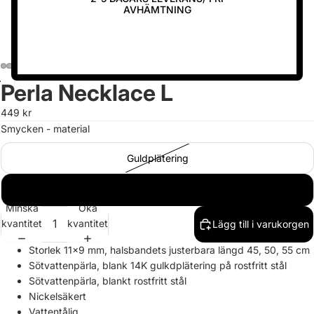
AVHÄMTNING
Perla Necklace L
Öppna
Öppna
Öppna
Öppna
bilden
bilden
bilden
bilden
449 kr
i
i
i
i
Smycken - material
helskärm
helskärm
helskärm
helskärm
Guldplätering
Rostfritt stål
Minska
Öka
kvantitet
kvantitet
Lägg till i varukorgen
Storlek 11x9 mm, halsbandets justerbara längd 45, 50, 55 cm
Sötvattenpärla, blank 14K gulkdplätering på rostfritt stål
Sötvattenpärla, blankt rostfritt stål
Nickelsäkert
Vattentålig.