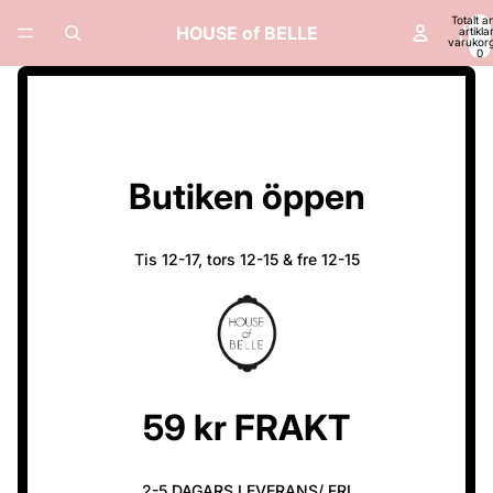
Totalt a
HOUSE of BELLE
artiklar
varukor
0
Butiken öppen
Tis 12-17, tors 12-15 & fre 12-15
59 kr FRAKT
2-5 DAGARS LEVERANS/ FRI